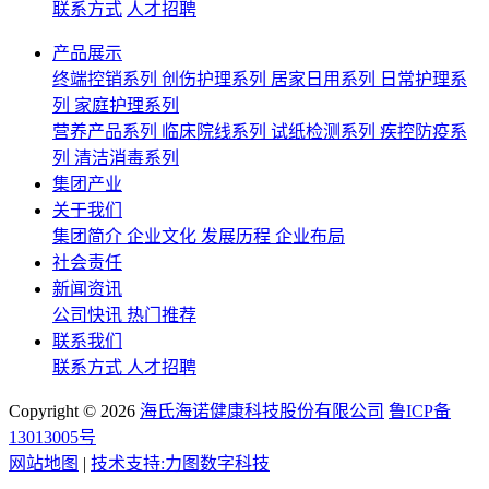
联系方式
人才招聘
产品展示
终端控销系列
创伤护理系列
居家日用系列
日常护理系
列
家庭护理系列
营养产品系列
临床院线系列
试纸检测系列
疾控防疫系
列
清洁消毒系列
集团产业
关于我们
集团简介
企业文化
发展历程
企业布局
社会责任
新闻资讯
公司快讯
热门推荐
联系我们
联系方式
人才招聘
Copyright ©
2026
海氏海诺健康科技股份有限公司
鲁ICP备
13013005号
网站地图
|
技术支持:力图数字科技