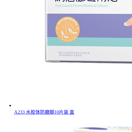
A233 水胶体防磨脚10片装 盒