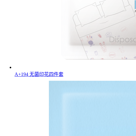
A+194 无菌印花四件套