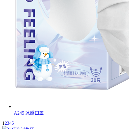
A245 冰感口罩
1
2
3
4
5