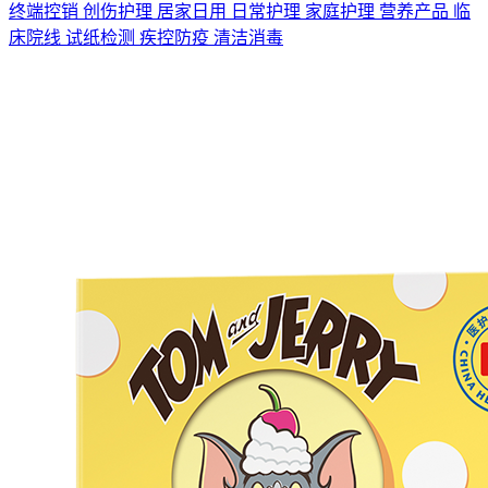
终端控销
创伤护理
居家日用
日常护理
家庭护理
营养产品
临
床院线
试纸检测
疾控防疫
清洁消毒