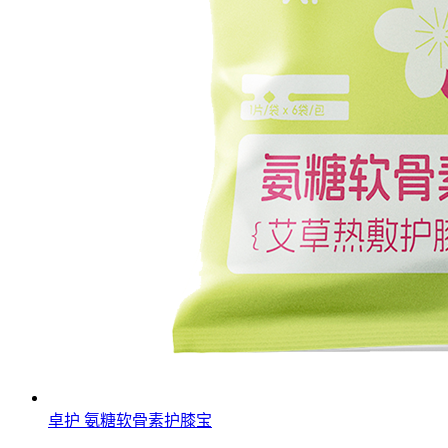
卓护 氨糖软骨素护膝宝