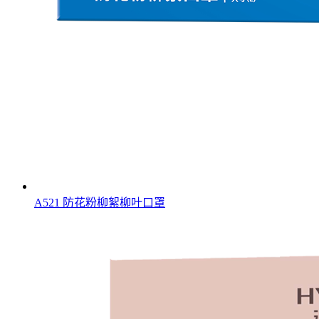
A521 防花粉柳絮柳叶口罩